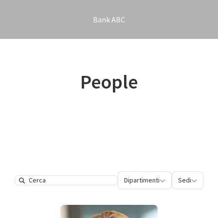
Bank ABC
People
Dipartimenti
Sedi
Dipartimenti
Sedi
Search